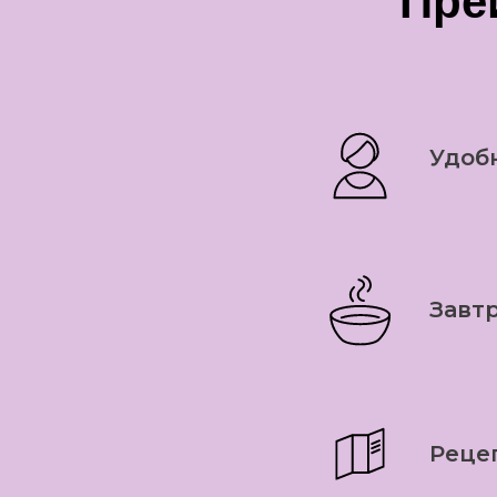
Пре
Удоб
Завтр
Реце