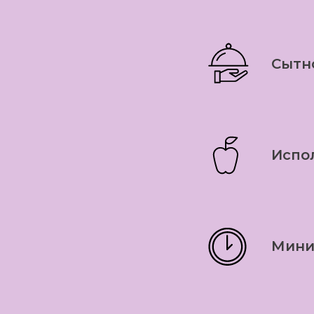
Сытн
Испо
Мини