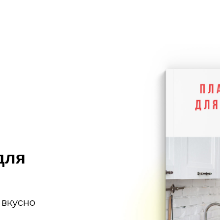
для
ь вкусно