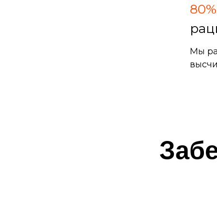
80%
рац
Мы ра
высчи
Забе