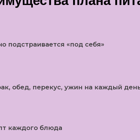
имущества плана пит
но подстраивается «под себя»
ак, обед, перекус, ужин на каждый ден
пт каждого блюда