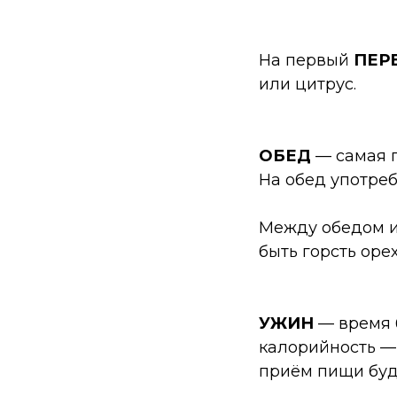
На первый
ПЕР
или цитрус.
ОБЕД
— самая п
На обед употреб
Между обедом и
быть горсть оре
УЖИН
— время 
калорийность — 
приём пищи буде