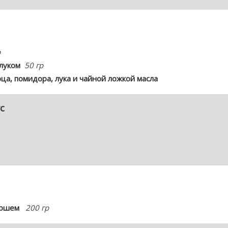
р
 луком
50 гр
рца, помидора, лука и чайной ложкой масла
с
аршем
200 гр