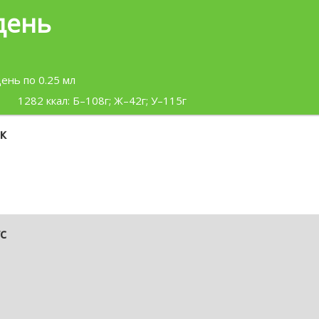
день
день по 0.25 мл
1282 ккал: Б–108г; Ж–42г; У–115г
к
с