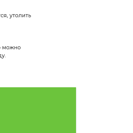
ся, утолить
о можно
у.