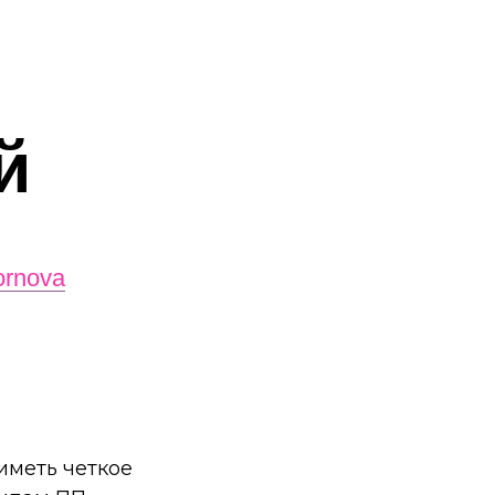
й
ornova
иметь четкое