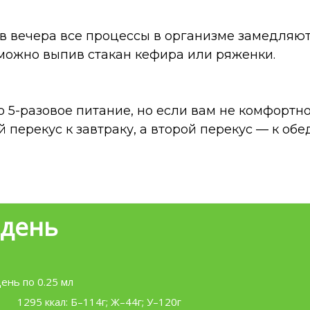
ов вечера все процессы в организме замедляют
 можно выпив стакан кефира или ряженки.
 5-разовое питание, но если вам не комфортн
 перекус к завтраку, а второй перекус — к обед
 день
день по 0.25 мл
1295 ккал: Б–114г; Ж–44г; У–120г