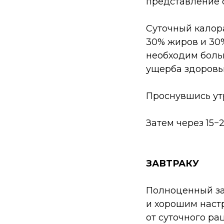
представление о
Суточный калора
30% жиров и 30%
необходим боль
ущерба здоровь
Проснувшись ут
Затем через 15−
ЗАВТРАКУ
Полноценный за
и хорошим настр
от суточного ра