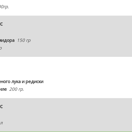
0гр.
с
омидора
150 гр
р
еного лука и редиски
иле
200 гр.
с
л