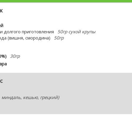
к
ей
нки долгого приготовления
50гр сухой крупы
ода (вишня, смородина)
50гр
0%)
30гр
ара
с
, миндаль, кешью, грецкий)