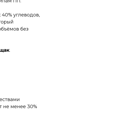
ипам ПП.
 40% углеводов,
оторый
объёмов без
щак
.
ществами
т не менее 30%